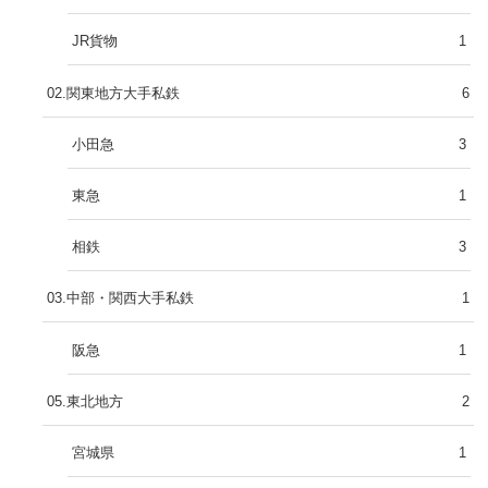
JR貨物
1
02.関東地方大手私鉄
6
小田急
3
東急
1
相鉄
3
03.中部・関西大手私鉄
1
阪急
1
05.東北地方
2
宮城県
1