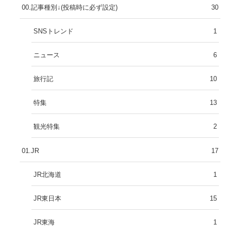
00.記事種別↓(投稿時に必ず設定)
30
SNSトレンド
1
ニュース
6
旅行記
10
特集
13
観光特集
2
01.JR
17
JR北海道
1
JR東日本
15
JR東海
1