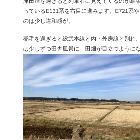
津田沼を過ぎると列車右に見えてくるのが幕張
っているE131系を右目に進みます。E721系
のは少し違和感が。
稲毛を過ぎると総武本線と内・外房線と別れ
は少しずつ田舎風景に。田畑が目立つように