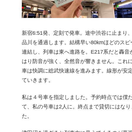
新宿6:51発、定刻で発車。途中渋谷に止ま
品川を通過します。結構早い80kmほどのス
連結し、列車は東へ進路を。E217系だと轟音
はり防音が強く、全然音が響きません。これ
車は快調に総武快速線を進みます。線形が安定
ていきます。
私は４号車を指定しました。予約時点では僕
て、私の号車は2人に。終点まで貸切にはな
た。