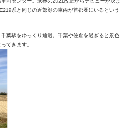
車両センター。来春の2021改正からデビューが決ま
やE219系と同じの近郊顔の車両が首都圏にいるという
、千葉駅をゆっくり通過。千葉や佐倉を過ぎると景色
なってきます。